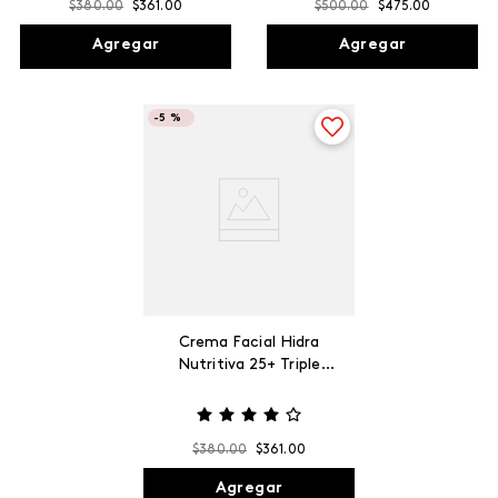
$
380
.
00
$
361
.
00
$
500
.
00
$
475
.
00
Agregar
Agregar
-
5 %
Crema Facial Hidra
Nutritiva 25+ Triple
Acción Max, 120 g
$
380
.
00
$
361
.
00
Agregar