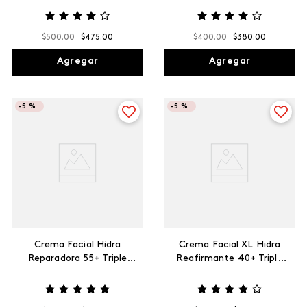
$
500
.
00
$
475
.
00
$
400
.
00
$
380
.
00
Agregar
Agregar
-
5 %
-
5 %
Crema Facial Hidra
Crema Facial XL Hidra
Reparadora 55+ Triple
Reafirmante 40+ Triple
Acción Max, 120 g
Acción Max, 200 g