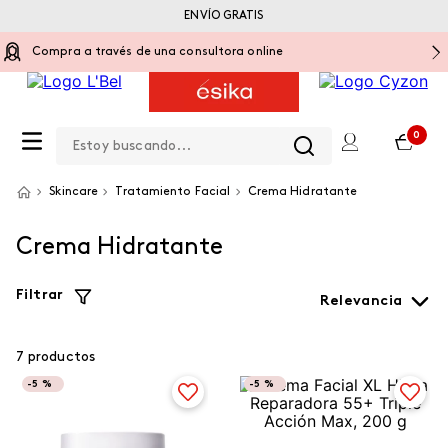
ENVÍO GRATIS
Compra a través de una consultora online
Estoy buscando...
0
Skincare
Tratamiento Facial
Crema Hidratante
Crema Hidratante
Filtrar
Relevancia
7
productos
-
5 %
-
5 %