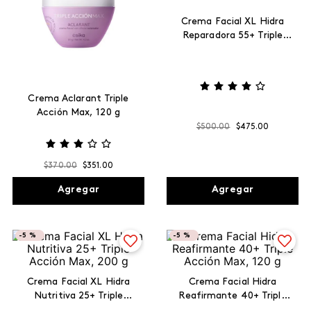
Crema Facial XL Hidra
Reparadora 55+ Triple
Acción Max, 200 g
Crema Aclarant Triple
Acción Max, 120 g
$
500
.
00
$
475
.
00
$
370
.
00
$
351
.
00
Agregar
Agregar
-
5 %
-
5 %
Crema Facial XL Hidra
Crema Facial Hidra
Nutritiva 25+ Triple
Reafirmante 40+ Triple
Acción Max, 200 g
Acción Max, 120 g