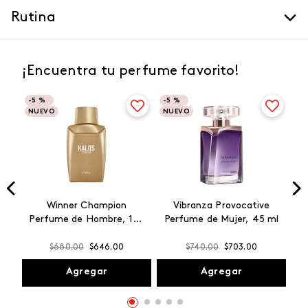
Rutina
¡Encuentra tu perfume favorito!
-
5 %
-
5 %
NUEVO
NUEVO
Winner Champion
Vibranza Provocative
Perfume de Hombre, 100
Perfume de Mujer, 45 ml
ml
$
680
.
00
$
646
.
00
$
740
.
00
$
703
.
00
Agregar
Agregar