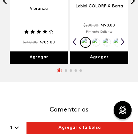
Labial COLORFIX Barra
Vibranza
$
200
.
00
$
190
.
00
Pimienta Caliente
$
740
.
00
$
703
.
00
Agregar
Agregar
Comentarios
cargando el resumen…
1
Agregar a la bolsa
Por favor, inicia sesión para escribir un comentario.