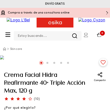
ENVÍO GRATIS
Compra a través de una consultora online
Estoy buscando...
0
Skincare
Crema Facial Hidra
Compartir
Reafirmante 40+ Triple Acción
Max, 120 g
(
10
)
¿Por qué elegirlo?