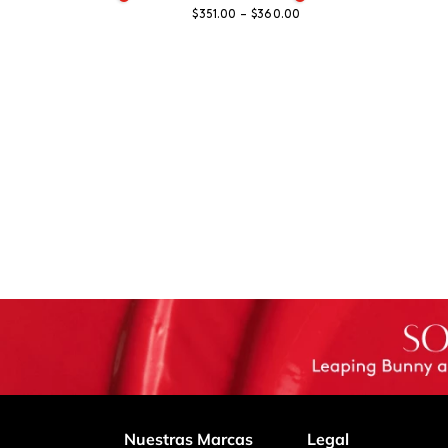
$351.00
–
$360.00
Nuestras Marcas
Legal