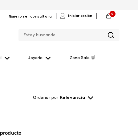
0
|
|
Iniciar sesión
Quiero ser consultora
Estoy buscando...
l
Joyería
Zona Sale 🛒
Ordenar por
Relevancia
 producto