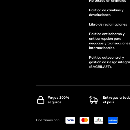
No testeo en animales
Política de cambios y
devoluciones
Libro de reclamaciones
Política antisoborno y
anticorrupción para
negocios y transaccione
internacionales.
Política autocontrol y
gestión de riesgo integra
(SAGRILAFT).
Pagos 100%
Entregas a tod
seguros
el país
Operamos con