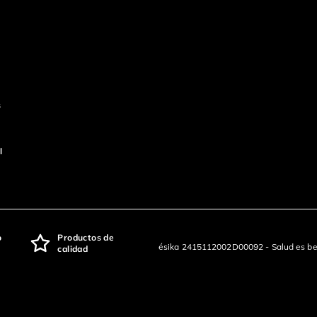
s
l
o
Productos de
ésika 2415112002D00092 - Salud es be
calidad