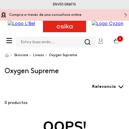
ENVÍO GRATIS
Compra a través de una consultora online
Estoy buscando...
0
Skincare
Lineas
Oxygen Supreme
Oxygen Supreme
Relevancia
0
productos
OOPS!