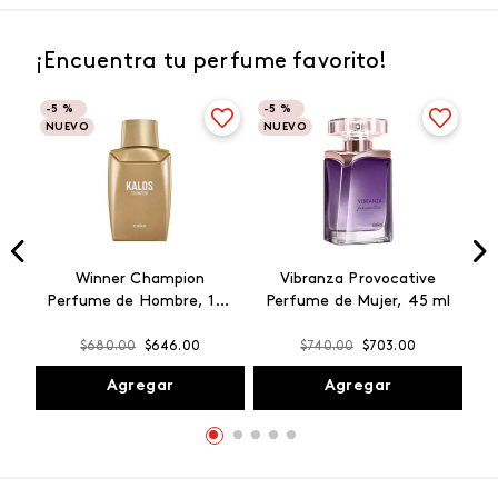
¡Encuentra tu perfume favorito!
-
5 %
-
5 %
NUEVO
NUEVO
Winner Champion
Vibranza Provocative
Perfume de Hombre, 100
Perfume de Mujer, 45 ml
ml
$
680
.
00
$
646
.
00
$
740
.
00
$
703
.
00
Agregar
Agregar