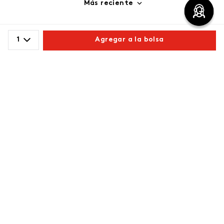
Más reciente
Cargando comentarios…
1
Agregar a la bolsa
Comparte este producto
Copiar link
Whatsapp
Facebook
Más
Redes sociales de ésika
Nuestras marcas