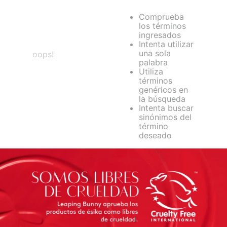
Comprueba
los términos
ingresados
Intenta utilizar
una sola
oops!
palabra
Utiliza
términos
genéricos en
la búsqueda
Intenta buscar
sinónimos del
término
deseado