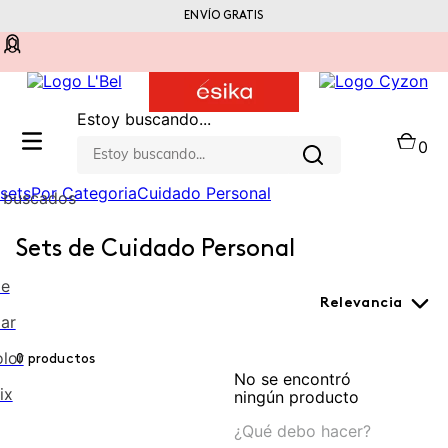
ENVÍO GRATIS
Compra a través de una consultora online
Estoy buscando...
0
sets
Por Categoria
Cuidado Personal
 buscados
Sets de Cuidado Personal
me
Relevancia
lar
olor
0
productos
No se encontró
ix
ningún producto
¿Qué debo hacer?