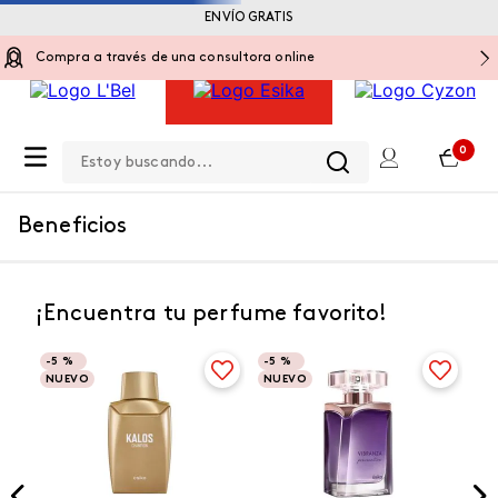
ENVÍO GRATIS
Compra a través de una consultora online
Estoy buscando...
0
Beneficios
¡Encuentra tu perfume favorito!
-
5 %
-
5 %
NUEVO
NUEVO