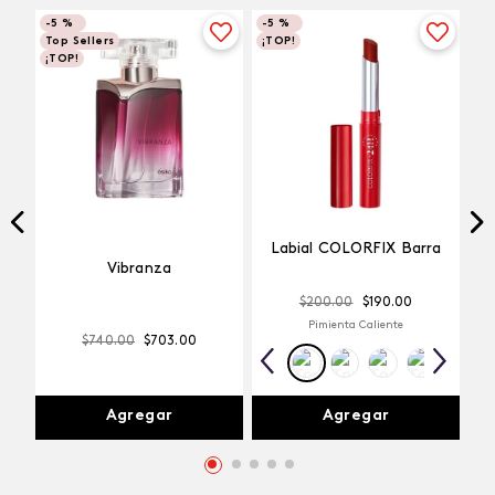
-
5 %
-
5 %
Top Sellers
¡TOP!
¡TOP!
Labial COLORFIX Barra
Vibranza
$
200
.
00
$
190
.
00
Pimienta Caliente
$
740
.
00
$
703
.
00
Agregar
Agregar