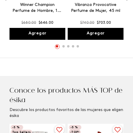
Winner Champion
Vibranza Provocative
Perfume de Hombre, 100
Perfume de Mujer, 45 ml
ml
$
680
.
00
$
646
.
00
$
740
.
00
$
703
.
00
Agregar
Agregar
Conoce los productos MÁS TOP de
ésika
Descubre los productos favoritos de las mujeres que eligen
ésika
-
5 %
-
5 %
Top Sellers
¡TOP!