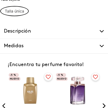
Talla única
Descripción
Medidas
¡Encuentra tu perfume favorito!
-
5 %
-
5 %
NUEVO
NUEVO