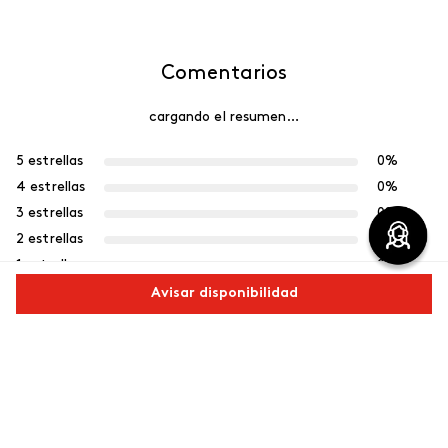
Comentarios
cargando el resumen…
5 estrellas
0%
4 estrellas
0%
3 estrellas
0%
2 estrellas
0%
1 estrella
0%
Avisar disponibilidad
Escribe un comentario
Comparte este producto
Más reciente
Agregar comentario
Copiar link
Whatsapp
Facebook
Más
Cargando comentarios…
Título