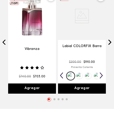
¡TOP!
Labial COLORFIX Barra
Vibranza
$
200
.
00
$
190
.
00
Pimienta Caliente
$
740
.
00
$
703
.
00
Agregar
Agregar