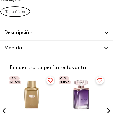
Talla única
Descripción
Medidas
¡Encuentra tu perfume favorito!
-
5 %
-
5 %
NUEVO
NUEVO