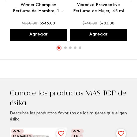
Winner Champion
Vibranza Provocative
Perfume de Hombre, 100
Perfume de Mujer, 45 ml
ml
$
680
.
00
$
646
.
00
$
740
.
00
$
703
.
00
Agregar
Agregar
Conoce los productos MÁS TOP de
ésika
Descubre los productos favoritos de las mujeres que eligen
ésika
-
5 %
-
5 %
Top Sellers
¡TOP!