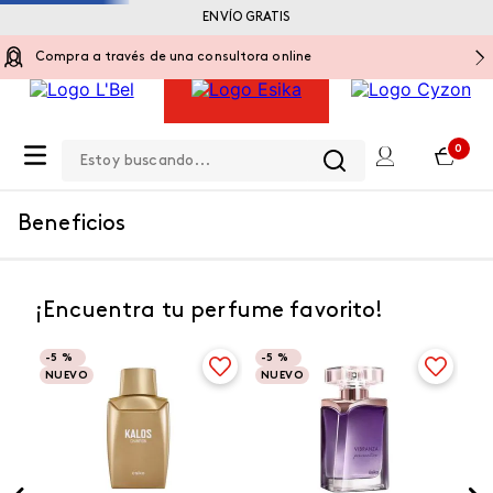
ENVÍO GRATIS
Compra a través de una consultora online
Estoy buscando...
0
Beneficios
¡Encuentra tu perfume favorito!
-
5 %
-
5 %
NUEVO
NUEVO