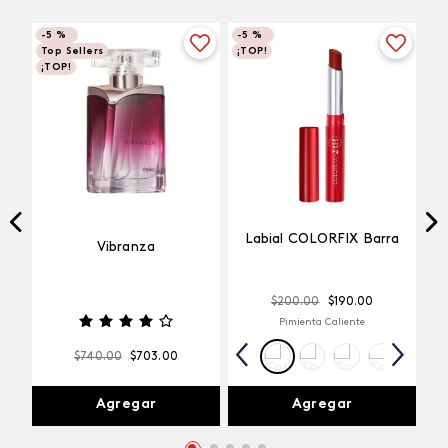
-
5 %
-
5 %
Top Sellers
¡TOP!
¡TOP!
Labial COLORFIX Barra
Vibranza
$
200
.
00
$
190
.
00
Pimienta Caliente
$
740
.
00
$
703
.
00
Agregar
Agregar