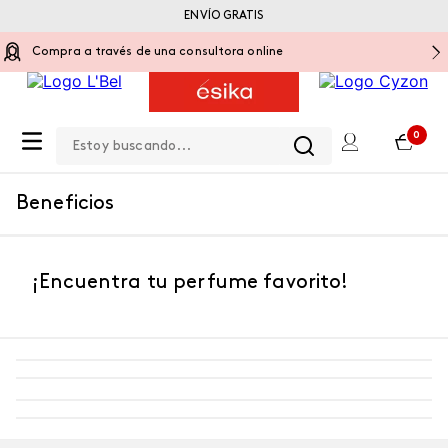
ENVÍO GRATIS
Compra a través de una consultora online
Estoy buscando...
0
Beneficios
¡Encuentra tu perfume favorito!
-
5 %
-
5 %