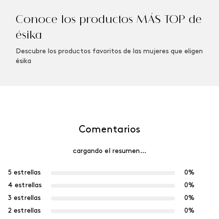
Winner Champion
Vibranza Provocative
Perfume de Hombre, 100
Perfume de Mujer, 45 ml
ml
$
680
.
00
$
646
.
00
$
740
.
00
$
703
.
00
Agregar
Agregar
Conoce los productos MÁS TOP de
ésika
Descubre los productos favoritos de las mujeres que eligen
ésika