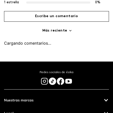
-
5 %
-
5 %
Vibranza
Labial COLORFIX Barra
$
740
.
00
$
703
.
00
$
200
.
00
$
190
.
00
Agregar
Agregar
Comentarios
cargando el resumen…
5 estrellas
0%
4 estrellas
0%
3 estrellas
0%