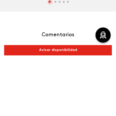
Comentarios
cargando el resumen…
Avisar disponibilidad
Por favor, inicia sesión para escribir un comentario.
Comparte este producto
Más reciente
Copiar link
Whatsapp
Facebook
Más
Cargando comentarios…