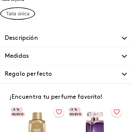
Talla única
Descripción
Medidas
Regalo perfecto
¡Encuentra tu perfume favorito!
-
5 %
-
5 %
NUEVO
NUEVO