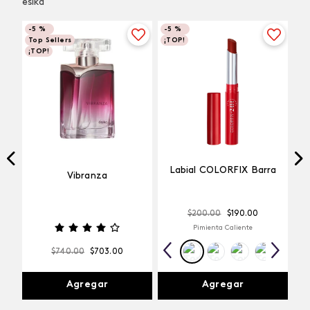
ésika
-
5 %
-
5 %
Top Sellers
¡TOP!
¡TOP!
Labial COLORFIX Barra
Vibranza
$
200
.
00
$
190
.
00
Pimienta Caliente
$
740
.
00
$
703
.
00
Agregar
Agregar