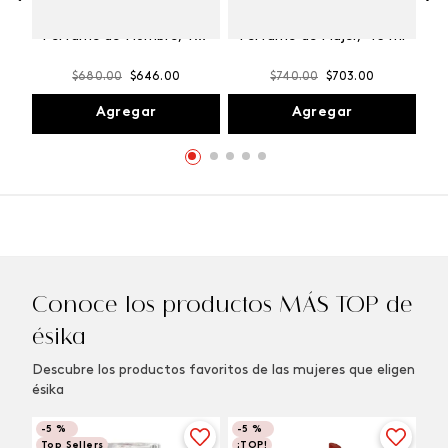
Winner Champion
Vibranza Provocative
Perfume de Hombre, 100
Perfume de Mujer, 45 ml
ml
$
680
.
00
$
646
.
00
$
740
.
00
$
703
.
00
Agregar
Agregar
Conoce los productos MÁS TOP de
ésika
Descubre los productos favoritos de las mujeres que eligen
ésika
-
5 %
-
5 %
Top Sellers
¡TOP!