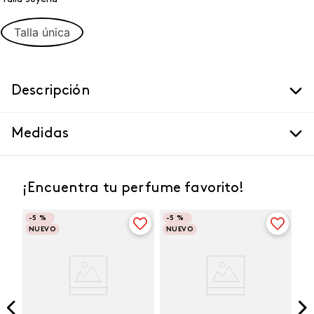
Talla única
Descripción
Medidas
¡Encuentra tu perfume favorito!
-
5 %
-
5 %
NUEVO
NUEVO