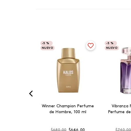
-
5 %
-
5 %
NUEVO
NUEVO
Winner Champion Perfume
Vibranza 
de Hombre, 100 ml
Perfume de
$
680
.
00
$
646
.
00
$
740
.
0