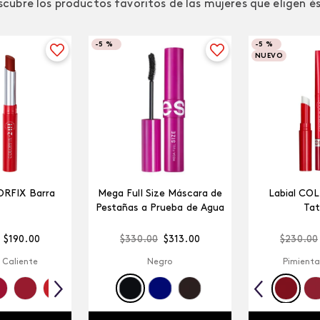
cubre los productos favoritos de las mujeres que eligen é
-
5 %
-
5 %
NUEVO
ORFIX Barra
Mega Full Size Máscara de
Labial CO
Pestañas a Prueba de Agua
Tat
$
190
.
00
$
330
.
00
$
313
.
00
$
230
.
00
 Caliente
Negro
Pimienta