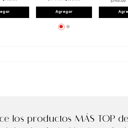
$
740
.
00
egar
Agregar
Agr
e los productos MÁS TOP de