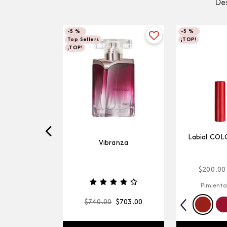
Des
-
5 %
-
5 %
Top Sellers
¡TOP!
¡TOP!
Labial COL
Vibranza
$
200
.
00
Pimienta
$
740
.
00
$
703
.
00