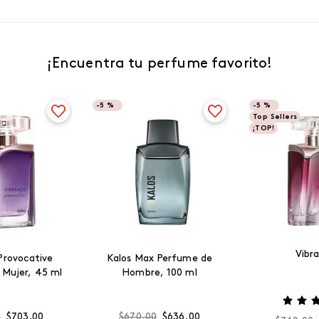
¡Encuentra tu perfume favorito!
-
5 %
-
5 %
Top Sellers
¡TOP!
Vibr
Provocative
Kalos Max Perfume de
 Mujer, 45 ml
Hombre, 100 ml
0
$
703
.
00
$
670
.
00
$
636
.
00