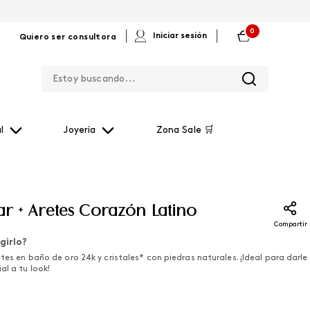
0
|
|
Iniciar sesión
Quiero ser consultora
Estoy buscando...
l
Joyería
Zona Sale 🛒
ar + Aretes Corazón Latino
Compartir
girlo?
etes en baño de oro 24k y cristales* con piedras naturales. ¡Ideal para darle
al a tu look!