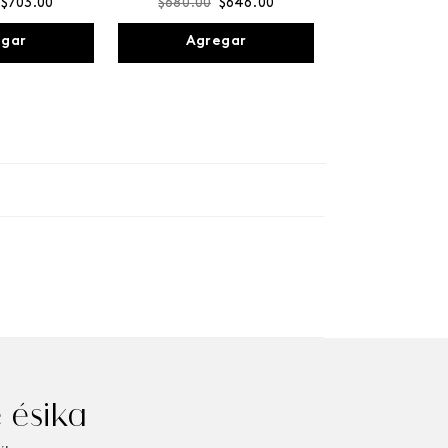
$
703
.
00
$
680
.
00
$
646
.
00
egar
Agregar
 ésika