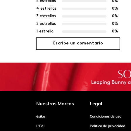
5 estrellas
0%
4 estrellas
0%
3 estrellas
0%
2 estrellas
0%
1 estrella
0%
Escribe un comentario
Agregar comentario
Título
Califica el producto de 1 a 5 estrellas
Nuestras Marcas
Legal
ésika
Condiciones de uso
Tu nombre
L'Bel
Política de privacidad