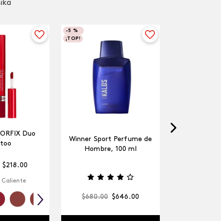
sika
-
5 %
¡TOP!
LORFIX Duo
Winner Sport Perfume de
too
Hombre, 100 ml
$
218
.
00
 Caliente
$
680
.
00
$
646
.
00