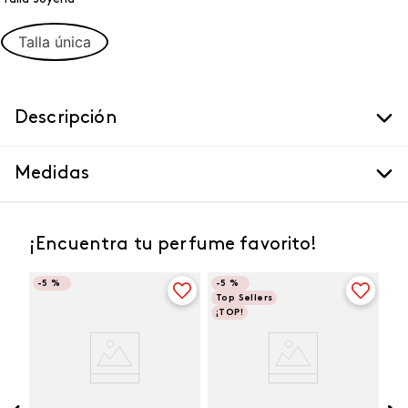
Talla única
Descripción
Medidas
¡Encuentra tu perfume favorito!
-
5 %
-
5 %
Top Sellers
¡TOP!