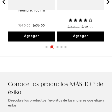
Vibranza
e
Kalos Max Perfume de
ml
Hombre, 100 ml
$
670
.
00
$
636
.
00
$
740
.
00
$
703
.
00
Agregar
Agregar
Conoce los productos MÁS TOP de
ésika
Descubre los productos favoritos de las mujeres que eligen
ésika