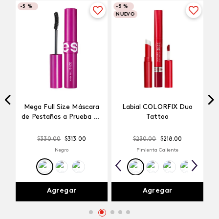
-
5 %
-
5 %
NUEVO
Mega Full Size Máscara
Labial COLORFIX Duo
a
de Pestañas a Prueba de
Tattoo
Agua
$
330
.
00
$
313
.
00
$
230
.
00
$
218
.
00
Negro
Pimienta Caliente
Agregar
Agregar