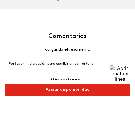
Comentarios
cargando el resumen…
Por favor, inicia sesión para escribir un comentario.
Más reciente
Avisar disponibilidad
Cargando comentarios…
Comparte este producto
Copiar link
Whatsapp
Facebook
Más