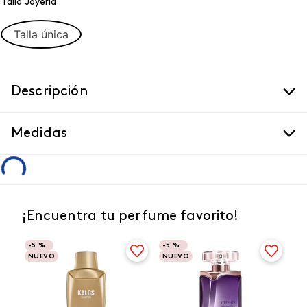
Talla Joyeria
Talla única
Descripción
Medidas
¡Encuentra tu perfume favorito!
-
5 %
-
5 %
NUEVO
NUEVO