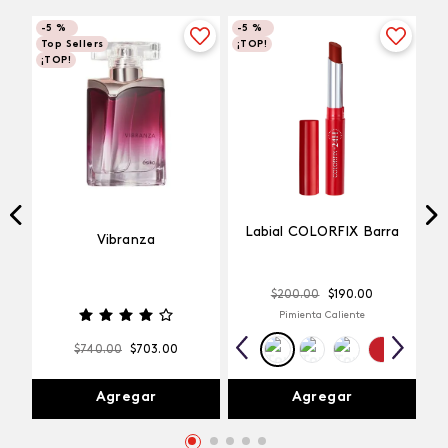
-
5 %
-
5 %
Top Sellers
¡TOP!
¡TOP!
Labial COLORFIX Barra
Vibranza
$
200
.
00
$
190
.
00
Pimienta Caliente
$
740
.
00
$
703
.
00
Agregar
Agregar