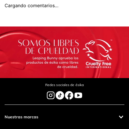
Cargando comentarios…
Título
Califica el producto de 1 a 5 estrellas
Tu nombre
Dirección de email
Redes sociales de ésika
Escribe un comentario
Nuestras marcas