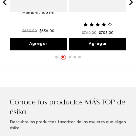
Vibranza
e
Kalos Max Perfume de
ml
Hombre, 100 ml
$
670
.
00
$
636
.
00
$
740
.
00
$
703
.
00
Agregar
Agregar
Conoce los productos MÁS TOP de
ésika
Descubre los productos favoritos de las mujeres que eligen
ésika