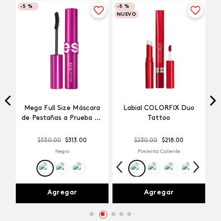
-
5 %
-
5 %
NUEVO
Mega Full Size Máscara
Labial COLORFIX Duo
a
de Pestañas a Prueba de
Tattoo
Agua
$
330
.
00
$
313
.
00
$
230
.
00
$
218
.
00
Negro
Pimienta Caliente
Agregar
Agregar