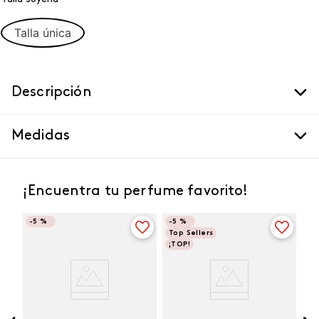
Talla única
Descripción
Medidas
¡Encuentra tu perfume favorito!
-
5 %
-
5 %
Top Sellers
¡TOP!