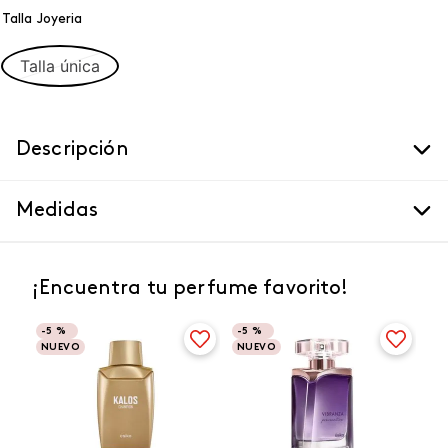
Talla Joyeria
Talla única
Descripción
Medidas
¡Encuentra tu perfume favorito!
-
5 %
-
5 %
NUEVO
NUEVO