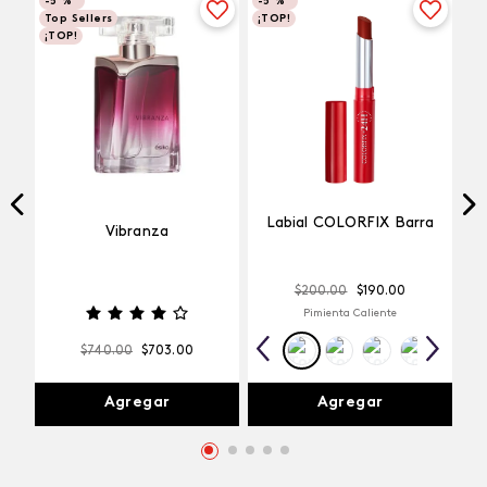
-
5 %
-
5 %
Top Sellers
¡TOP!
¡TOP!
Labial COLORFIX Barra
Vibranza
$
200
.
00
$
190
.
00
Pimienta Caliente
$
740
.
00
$
703
.
00
Agregar
Agregar