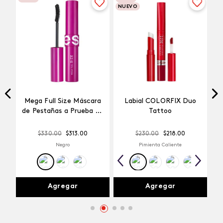
NUEVO
Mega Full Size Máscara
Labial COLORFIX Duo
a
de Pestañas a Prueba de
Tattoo
Agua
$
330
.
00
$
313
.
00
$
230
.
00
$
218
.
00
Negro
Pimienta Caliente
Agregar
Agregar