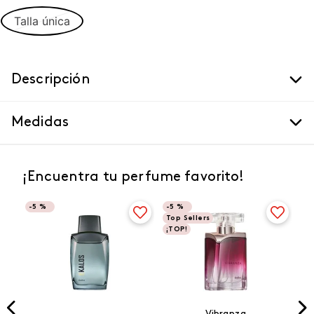
Talla única
Descripción
Medidas
¡Encuentra tu perfume favorito!
-
5 %
-
5 %
Top Sellers
¡TOP!