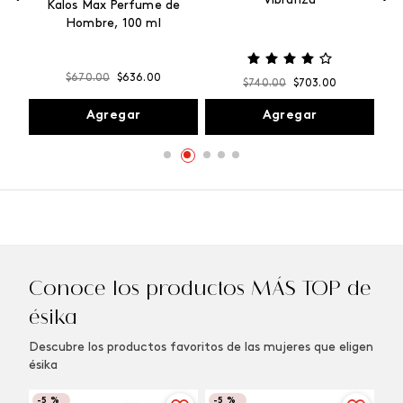
Vibranza
e
Kalos Max Perfume de
ml
Hombre, 100 ml
$
670
.
00
$
636
.
00
$
740
.
00
$
703
.
00
Agregar
Agregar
Conoce los productos MÁS TOP de
ésika
Descubre los productos favoritos de las mujeres que eligen
ésika
-
5 %
-
5 %