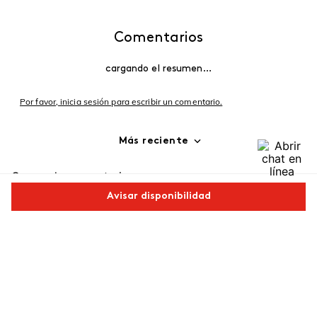
Comentarios
cargando el resumen…
Por favor, inicia sesión para escribir un comentario.
Más reciente
Cargando comentarios…
Avisar disponibilidad
Comparte este producto
Copiar link
Whatsapp
Facebook
Más