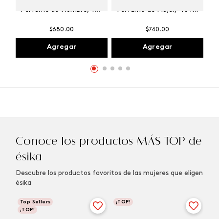
Winner Champion
Vibranza Provocative
Perfume de Hombre, 100
Perfume de Mujer, 45 ml
ml
$
680
.
00
$
740
.
00
Agregar
Agregar
Conoce los productos MÁS TOP de
ésika
Descubre los productos favoritos de las mujeres que eligen
ésika
Top Sellers
¡TOP!
¡TOP!