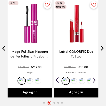
-
5 %
-
5 %
NUEVO
Mega Full Size Máscara
Labial COLORFIX Duo
a
de Pestañas a Prueba de
Tattoo
Agua
$
330
.
00
$
313
.
00
$
230
.
00
$
218
.
00
Negro
Pimienta Caliente
Agregar
Agregar