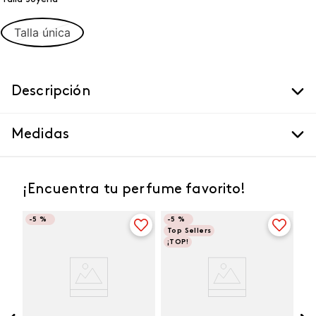
Talla única
Descripción
Medidas
¡Encuentra tu perfume favorito!
-
5 %
-
5 %
Top Sellers
¡TOP!