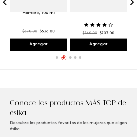
Vibranza
e
Kalos Max Perfume de
ml
Hombre, 100 ml
$
670
.
00
$
636
.
00
$
740
.
00
$
703
.
00
Agregar
Agregar
Conoce los productos MÁS TOP de
ésika
Descubre los productos favoritos de las mujeres que eligen
ésika