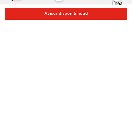
Avisar disponibilidad
Comparte este producto
Copiar link
Whatsapp
Facebook
Más
Labial COLORFIX Barra
Vibranza
$
200
.
00
Pimienta Caliente
$
740
.
00
Agregar
Agregar