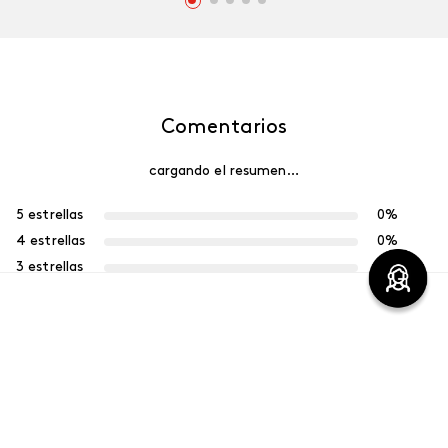
Comentarios
cargando el resumen…
5 estrellas
0%
4 estrellas
0%
3 estrellas
0%
2 estrellas
0%
1 estrella
0%
Escribe un comentario
Más reciente
Agregar comentario