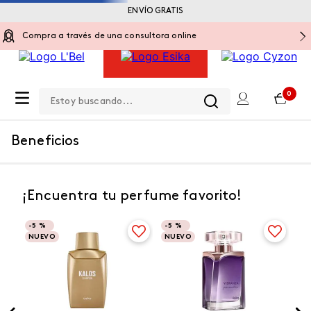
ENVÍO GRATIS
Compra a través de una consultora online
Estoy buscando...
0
Beneficios
¡Encuentra tu perfume favorito!
-
5 %
-
5 %
NUEVO
NUEVO