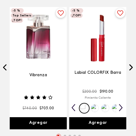
-
5 %
-
5 %
Top Sellers
¡TOP!
¡TOP!
Labial COLORFIX Barra
Vibranza
$
200
.
00
$
190
.
00
Pimienta Caliente
$
740
.
00
$
703
.
00
Agregar
Agregar