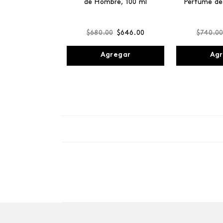
de Hombre, 100 ml
Perfume de
$
680
.
00
$
646
.
00
$
740
.
0
Agregar
Agr