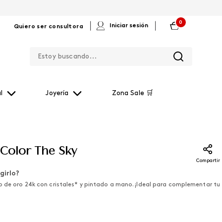
0
|
|
Iniciar sesión
Quiero ser consultora
Estoy buscando...
l
Joyería
Zona Sale 🛒
 Color The Sky
Compartir
girlo?
o de oro 24k con cristales* y pintado a mano. ¡Ideal para complementar tu