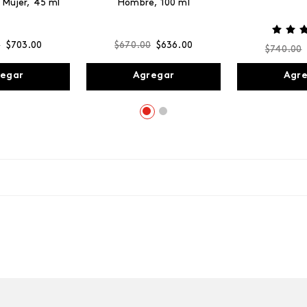
 Mujer, 45 ml
Hombre, 100 ml
0
$
703
.
00
$
670
.
00
$
636
.
00
$
740
.
00
egar
Agregar
Agr