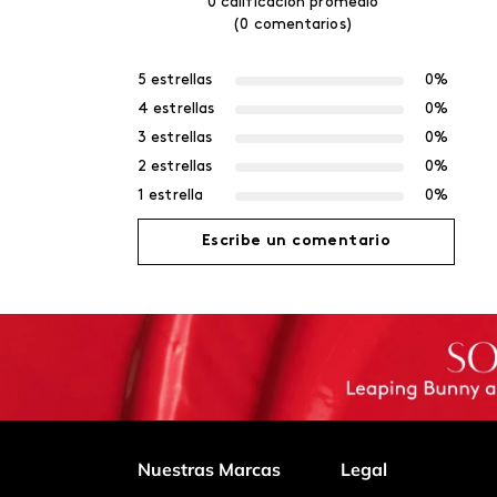
0 calificación promedio
(0 comentarios)
5 estrellas
0%
4 estrellas
0%
3 estrellas
0%
2 estrellas
0%
1 estrella
0%
Escribe un comentario
Agregar comentario
Título
Califica el producto de 1 a 5 estrellas
Nuestras Marcas
Legal