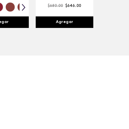
$
680
.
00
$
646
.
00
Agregar
egar