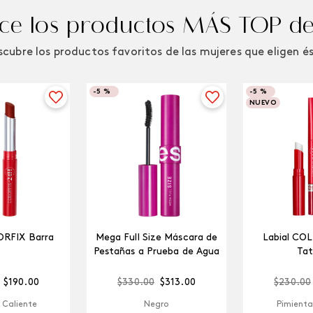
e los productos MÁS TOP de
cubre los productos favoritos de las mujeres que eligen é
-
5 %
-
5 %
NUEVO
ORFIX Barra
Mega Full Size Máscara de
Labial CO
Pestañas a Prueba de Agua
Tat
$
190
.
00
$
330
.
00
$
313
.
00
$
230
.
00
 Caliente
Negro
Pimienta