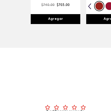
$
740
.
00
$
703
.
00
Agregar
Agr