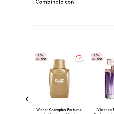
Combínalo con
-
5 %
-
5 %
NUEVO
NUEVO
Winner Champion Perfume
Vibranza 