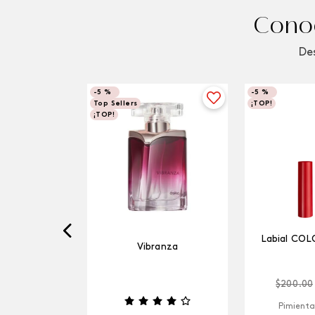
Conoc
Des
-
5 %
-
5 %
Top Sellers
¡TOP!
¡TOP!
Labial COL
Vibranza
$
200
.
00
Pimienta