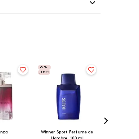
-
5 %
¡TOP!
anza
Winner Sport Perfume de
Hombre, 100 ml