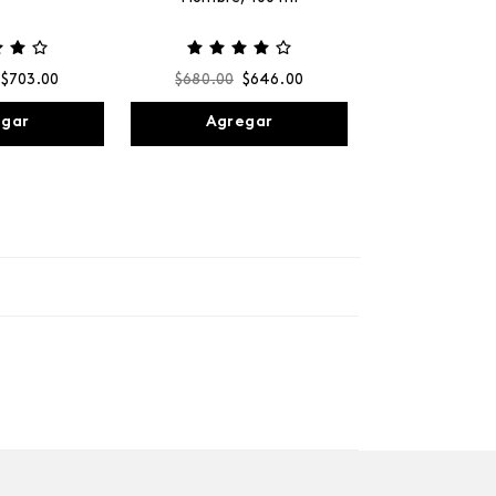
$
703
.
00
$
680
.
00
$
646
.
00
egar
Agregar