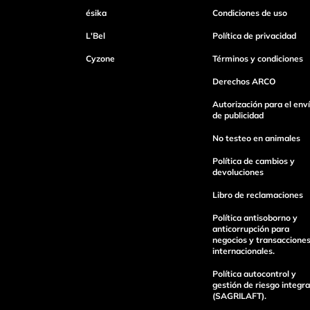
ésika
Condiciones de uso
Tu nombre
L'Bel
Política de privacidad
Cyzone
Términos y condiciones
Dirección de email
Derechos ARCO
Autorización para el env
de publicidad
Escribe un comentario
No testeo en animales
Política de cambios y
devoluciones
Libro de reclamaciones
Política antisoborno y
Enviar Comentario
anticorrupción para
negocios y transaccione
internacionales.
Política autocontrol y
gestión de riesgo integra
(SAGRILAFT).