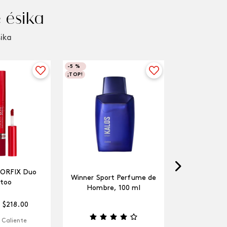
 ésika
sika
-
5 %
¡TOP!
LORFIX Duo
Winner Sport Perfume de
too
Hombre, 100 ml
$
218
.
00
 Caliente