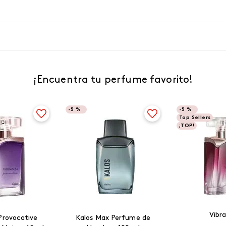
¡Encuentra tu perfume favorito!
-
5 %
-
5 %
Top Sellers
¡TOP!
Vibr
Provocative
Kalos Max Perfume de