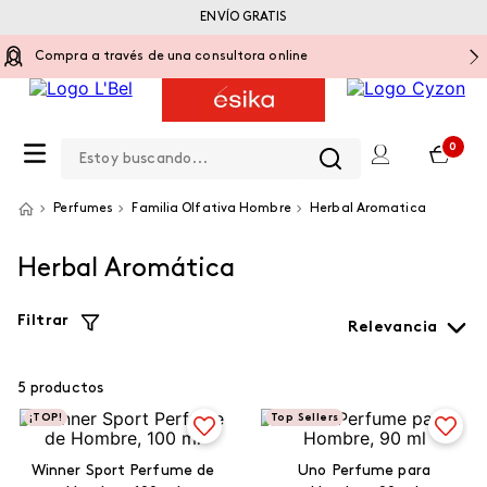
ENVÍO GRATIS
Compra a través de una consultora online
Estoy buscando...
0
Perfumes
Familia Olfativa Hombre
Herbal Aromatica
Herbal Aromática
Filtrar
Relevancia
5
productos
¡TOP!
Top Sellers
Winner Sport Perfume de
Uno Perfume para