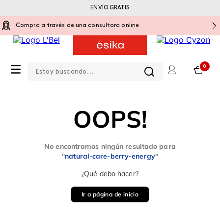
ENVÍO GRATIS
Compra a través de una consultora online
Estoy buscando...
0
OOPS!
No encontramos ningún resultado para
"
natural-care-berry-energy
"
¿Qué debo hacer?
Ir a página de inicio