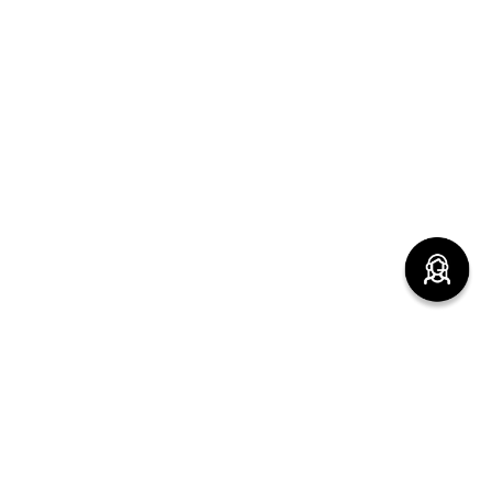
(function() { sessionStorage.setItem("last_referrer",
window.location.href); })();