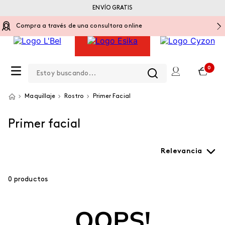
ENVÍO GRATIS
Compra a través de una consultora online
Estoy buscando...
0
Maquillaje
Rostro
Primer Facial
Primer facial
Relevancia
0
productos
OOPS!