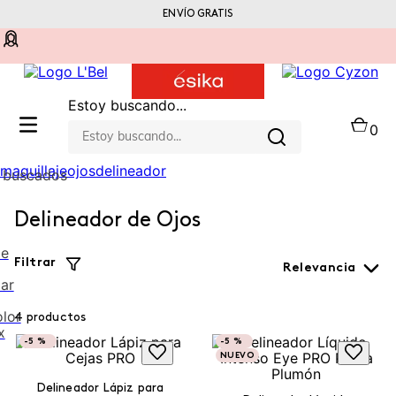
ENVÍO GRATIS
Compra a través de una consultora online
Estoy buscando...
0
maquillaje
ojos
delineador
 buscados
Delineador de Ojos
me
Filtrar
Relevancia
lar
olor
4
productos
x
-
5 %
-
5 %
NUEVO
Delineador Lápiz para