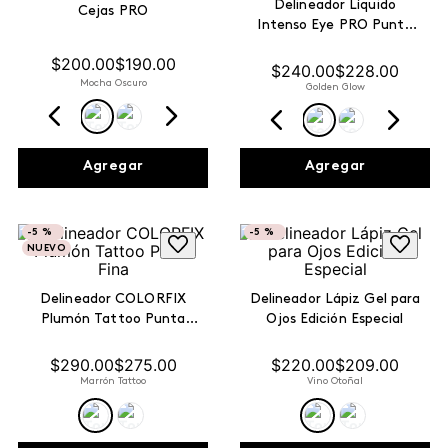
Delineador Líquido
Cejas PRO
Intenso Eye PRO Punta
Plumón
$
200
.
00
$
190
.
00
$
240
.
00
$
228
.
00
Mocha Oscuro
Golden Glow
Agregar
Agregar
-
5 %
-
5 %
NUEVO
Delineador COLORFIX
Delineador Lápiz Gel para
Plumón Tattoo Punta
Ojos Edición Especial
Fina
$
290
.
00
$
275
.
00
$
220
.
00
$
209
.
00
Marrón Tattoo
Vino Otoñal