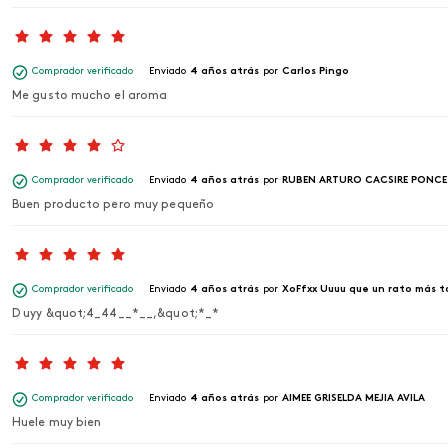
Comprador verificado
Enviado
4 años atrás
por
Carlos Pingo
Me gusto mucho el aroma
Comprador verificado
Enviado
4 años atrás
por
RUBEN ARTURO CACSIRE PONCE
Buen producto pero muy pequeño
Comprador verificado
Enviado
4 años atrás
por
XoFfxx Uuuu que un rato más ta
D uyy &quot;4_44__*__,&quot;*_*
Comprador verificado
Enviado
4 años atrás
por
AIMEE GRISELDA MEJIA AVILA
Huele muy bien