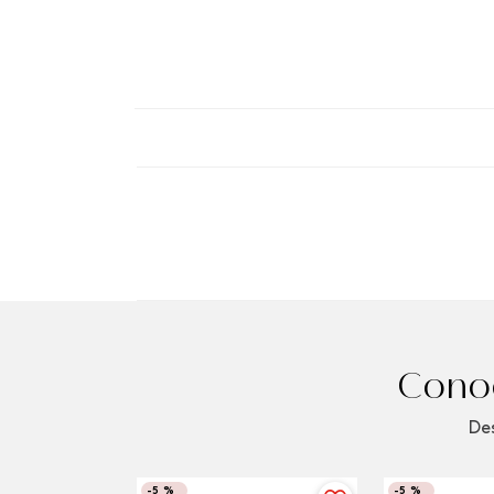
Conoc
Des
-
5 %
-
5 %