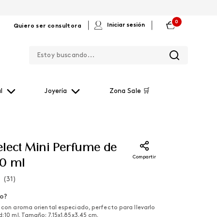
0
|
|
Iniciar sesión
Quiero ser consultora
Estoy buscando...
l
Joyería
Zona Sale 🛒
lect Mini Perfume de
Compartir
10 ml
(
31
)
lo?
e con aroma oriental especiado, perfecto para llevarlo
: 10 ml. Tamaño: 7.15x1.85x3.45 cm.