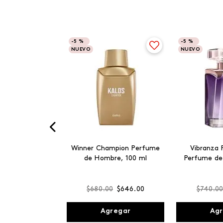
-
5 %
-
5 %
NUEVO
NUEVO
Winner Champion Perfume
Vibranza 
de Hombre, 100 ml
Perfume de
$
680
.
00
$
646
.
00
$
740
.
0
Agregar
Agr