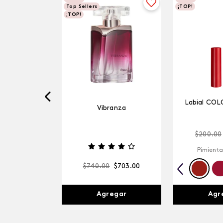
Top Sellers
¡TOP!
¡TOP!
Labial COL
Vibranza
$
200
.
00
Pimienta
$
740
.
00
$
703
.
00
Agregar
Agr