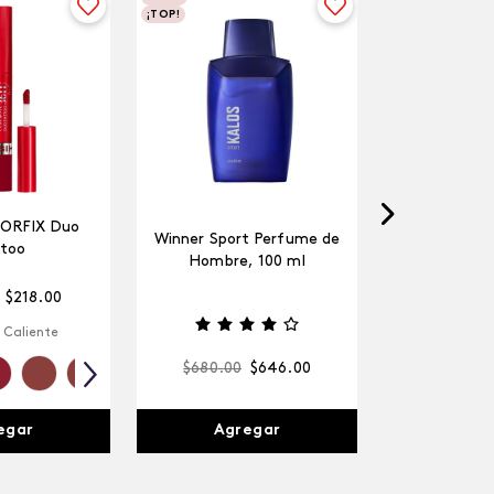
¡TOP!
LORFIX Duo
Winner Sport Perfume de
too
Hombre, 100 ml
$
218
.
00
 Caliente
$
680
.
00
$
646
.
00
Agregar
egar