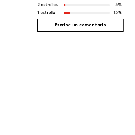
2 estrellas
3%
1 estrella
13%
Escribe un comentario
Agregar comentario
Título
Califica el producto de 1 a 5 estrellas
Tu nombre
Dirección de email