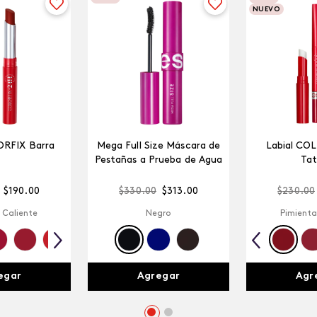
NUEVO
ORFIX Barra
Mega Full Size Máscara de
Labial CO
Pestañas a Prueba de Agua
Tat
$
190
.
00
$
330
.
00
$
313
.
00
$
230
.
00
 Caliente
Negro
Pimienta
egar
Agregar
Agr