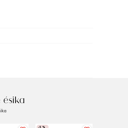
 ésika
sika
-
5 %