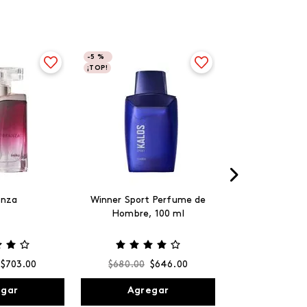
-
5 %
¡TOP!
anza
Winner Sport Perfume de
Hombre, 100 ml
$
703
.
00
$
680
.
00
$
646
.
00
egar
Agregar