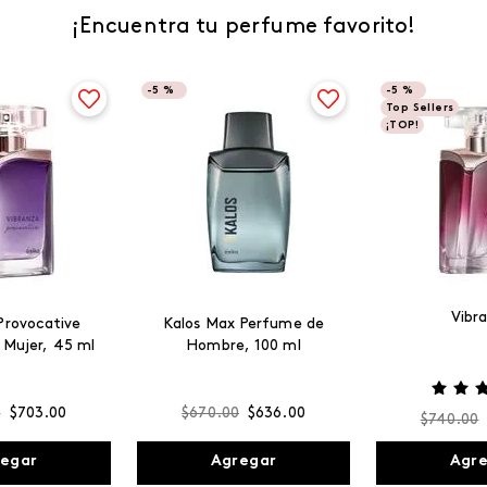
¡Encuentra tu perfume favorito!
-
5 %
-
5 %
Top Sellers
¡TOP!
Vibr
Provocative
Kalos Max Perfume de
 Mujer, 45 ml
Hombre, 100 ml
0
$
703
.
00
$
670
.
00
$
636
.
00
$
740
.
00
egar
Agregar
Agr