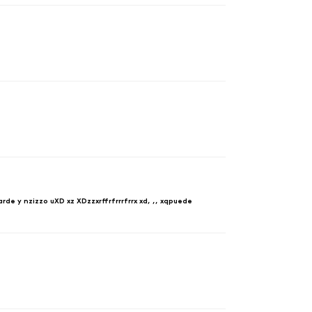
rde y nzizzo uXD xz XDzzxrffrfrrrfrrx xd, ,, xqpuede