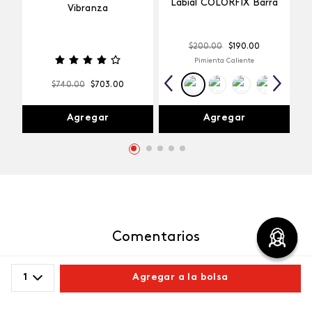
Labial COLORFIX Barra
Vibranza
$
200
.
00
$
190
.
00
Pimienta Caliente
$
740
.
00
$
703
.
00
Agregar
Agregar
Comentarios
cargando el resumen…
1
Agregar a la bolsa
Por favor, inicia sesión para escribir un comentario.