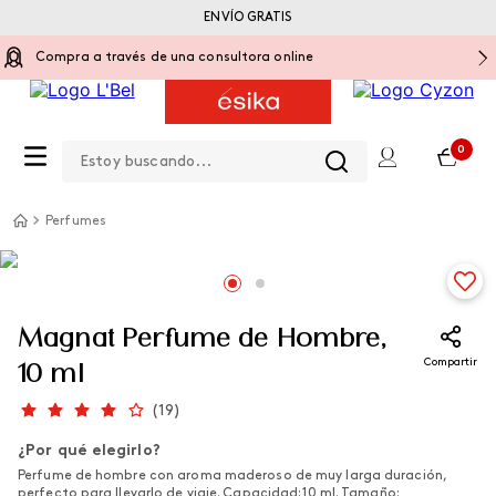
ENVÍO GRATIS
Compra a través de una consultora online
Estoy buscando...
0
Perfumes
Magnat Perfume de Hombre,
Compartir
10 ml
(
19
)
¿Por qué elegirlo?
Perfume de hombre con aroma maderoso de muy larga duración,
perfecto para llevarlo de viaje. Capacidad: 10 ml. Tamaño: