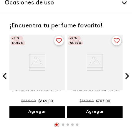
Ocasiones de uso
¡Encuentra tu perfume favorito!
-
5 %
-
5 %
NUEVO
NUEVO
Winner Champion
Vibranza Provocative
Perfume de Hombre, 100
Perfume de Mujer, 45 ml
ml
$
680
.
00
$
646
.
00
$
740
.
00
$
703
.
00
Agregar
Agregar