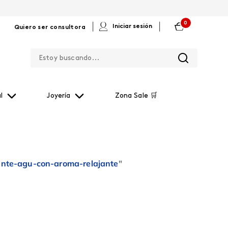
0
|
|
Iniciar sesión
Quiero ser consultora
Estoy buscando...
l
Joyería
Zona Sale 🛒
tante-agu-con-aroma-relajante
"