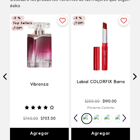
ésika
-
5 %
-
5 %
Top Sellers
¡TOP!
¡TOP!
Labial COLORFIX Barra
Vibranza
$
200
.
00
$
190
.
00
Pimienta Caliente
$
740
.
00
$
703
.
00
Agregar
Agregar