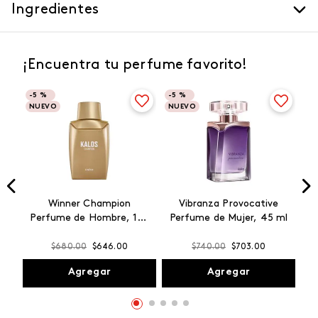
Ingredientes
¡Encuentra tu perfume favorito!
-
5 %
-
5 %
NUEVO
NUEVO
Winner Champion
Vibranza Provocative
Perfume de Hombre, 100
Perfume de Mujer, 45 ml
ml
$
680
.
00
$
646
.
00
$
740
.
00
$
703
.
00
Agregar
Agregar