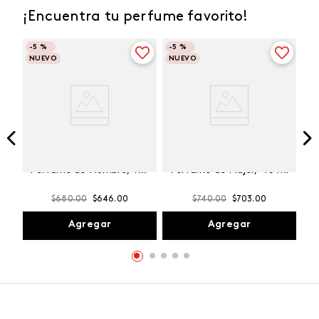
¡Encuentra tu perfume favorito!
-
5 %
-
5 %
NUEVO
NUEVO
Winner Champion
Vibranza Provocative
Perfume de Hombre, 100
Perfume de Mujer, 45 ml
ml
$
680
.
00
$
646
.
00
$
740
.
00
$
703
.
00
Agregar
Agregar