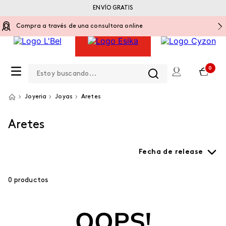
ENVÍO GRATIS
Compra a través de una consultora online
Estoy buscando...
0
Joyeria
Joyas
Aretes
Aretes
Fecha de release
0
productos
OOPS!