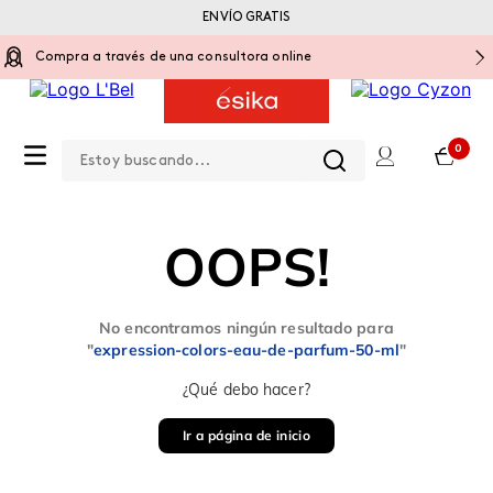
ENVÍO GRATIS
Compra a través de una consultora online
Estoy buscando...
0
OOPS!
No encontramos ningún resultado para
"
expression-colors-eau-de-parfum-50-ml
"
¿Qué debo hacer?
Ir a página de inicio