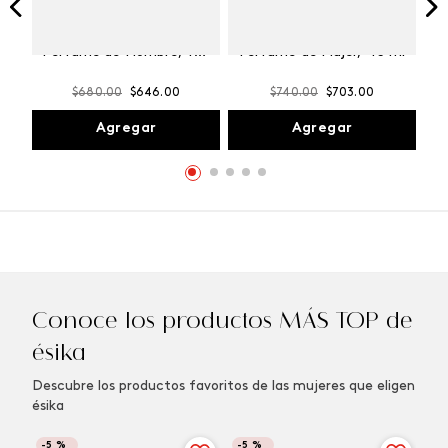
Winner Champion
Vibranza Provocative
Perfume de Hombre, 100
Perfume de Mujer, 45 ml
ml
$
680
.
00
$
646
.
00
$
740
.
00
$
703
.
00
Agregar
Agregar
Conoce los productos MÁS TOP de
ésika
Descubre los productos favoritos de las mujeres que eligen
ésika
-
5 %
-
5 %