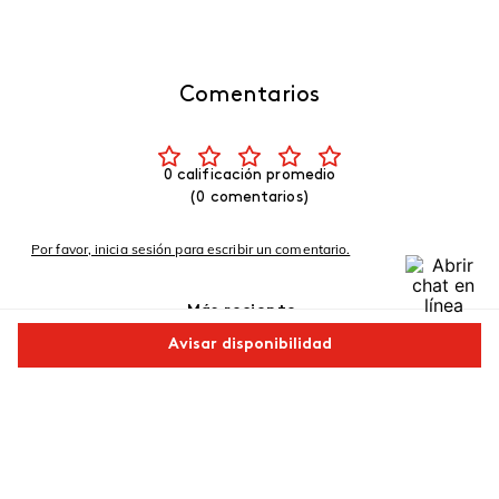
Comentarios
0 calificación promedio
(0 comentarios)
Por favor, inicia sesión para escribir un comentario.
Más reciente
Avisar disponibilidad
No hay comentarios.
Comparte este producto
Copiar link
Whatsapp
Facebook
Más