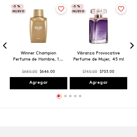
-
5 %
-
5 %
NUEVO
NUEVO
Winner Champion
Vibranza Provocative
Perfume de Hombre, 100
Perfume de Mujer, 45 ml
ml
$
680
.
00
$
646
.
00
$
740
.
00
$
703
.
00
Agregar
Agregar