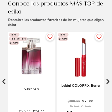
Conoce los productos MÁS TOP de
ésika
Descubre los productos favoritos de las mujeres que eligen
ésika
-
5 %
-
5 %
Top Sellers
¡TOP!
¡TOP!
Labial COLORFIX Barra
Vibranza
$
200
.
00
$
190
.
00
Pimienta Caliente