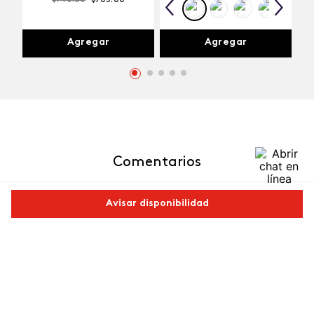
$
740
.
00
$
703
.
00
Agregar
Agregar
Comentarios
cargando el resumen…
Avisar disponibilidad
Por favor, inicia sesión para escribir un comentario.
Comparte este producto
Más reciente
Copiar link
Whatsapp
Facebook
Más
Cargando comentarios…