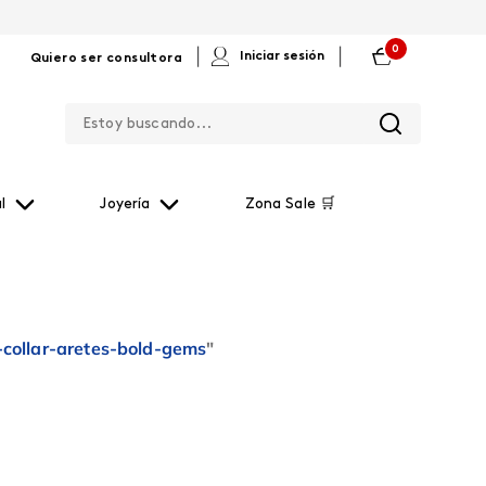
0
|
|
Iniciar sesión
Quiero ser consultora
Estoy buscando...
l
Joyería
Zona Sale 🛒
-collar-aretes-bold-gems
"