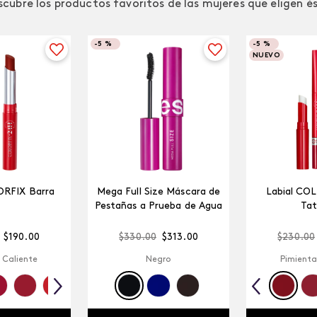
cubre los productos favoritos de las mujeres que eligen é
-
5 %
-
5 %
NUEVO
ORFIX Barra
Mega Full Size Máscara de
Labial CO
Pestañas a Prueba de Agua
Tat
$
190
.
00
$
330
.
00
$
313
.
00
$
230
.
00
 Caliente
Negro
Pimienta