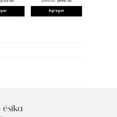
$
703
.
00
$
680
.
00
$
646
.
00
egar
Agregar
 ésika