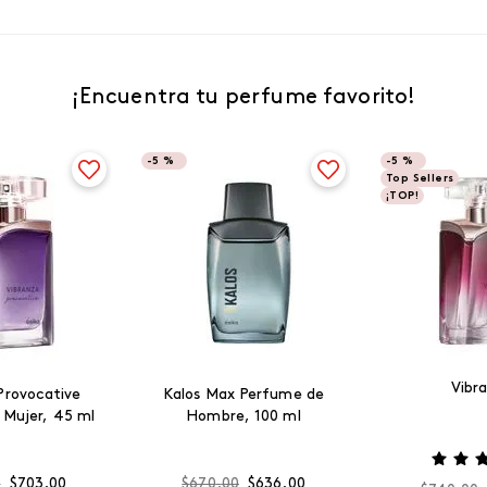
¡Encuentra tu perfume favorito!
-
5 %
-
5 %
Top Sellers
¡TOP!
Vibr
Provocative
Kalos Max Perfume de
 Mujer, 45 ml
Hombre, 100 ml
0
$
703
.
00
$
670
.
00
$
636
.
00