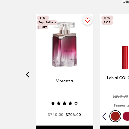
Des
-
5 %
-
5 %
Top Sellers
¡TOP!
¡TOP!
Labial COL
Vibranza
$
200
.
00
Pimienta
$
740
.
00
$
703
.
00