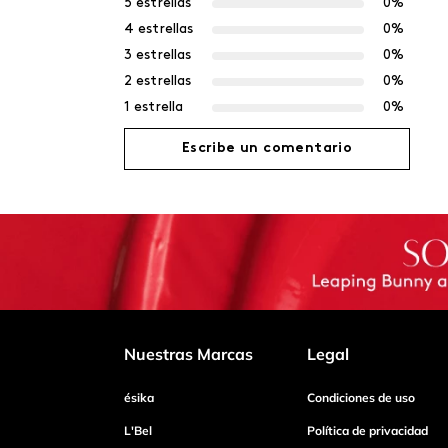
5 estrellas
0%
4 estrellas
0%
3 estrellas
0%
2 estrellas
0%
1 estrella
0%
Escribe un comentario
Agregar comentario
Título
Califica el producto de 1 a 5 estrellas
Nuestras Marcas
Legal
ésika
Condiciones de uso
Tu nombre
L'Bel
Política de privacidad