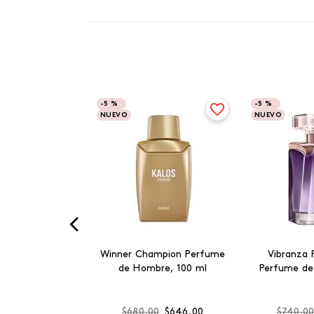
-
5 %
-
5 %
NUEVO
NUEVO
Winner Champion Perfume
Vibranza 
de Hombre, 100 ml
Perfume de
$
680
.
00
$
646
.
00
$
740
.
0