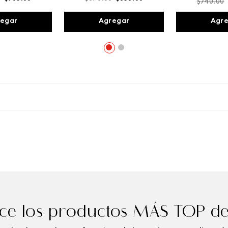
$
740
.
00
egar
Agregar
Agr
e los productos MÁS TOP de