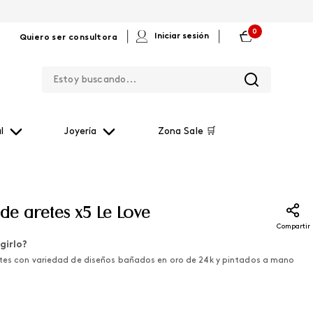
0
|
|
Iniciar sesión
Quiero ser consultora
Estoy buscando...
l
Joyería
Zona Sale 🛒
de aretes x5 Le Love
Compartir
girlo?
tes con variedad de diseños bañados en oro de 24k y pintados a mano