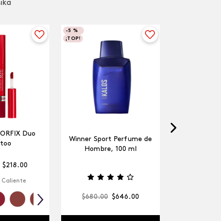
sika
-
5 %
¡TOP!
LORFIX Duo
Winner Sport Perfume de
too
Hombre, 100 ml
$
218
.
00
 Caliente
$
680
.
00
$
646
.
00