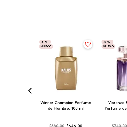
-
5 %
-
5 %
NUEVO
NUEVO
Winner Champion Perfume
Vibranza 
de Hombre, 100 ml
Perfume de
$
680
.
00
$
646
.
00
$
740
.
0