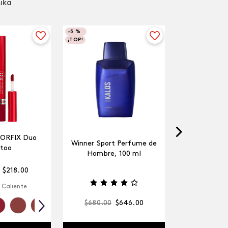
sika
-
5 %
¡TOP!
LORFIX Duo
Winner Sport Perfume de
too
Hombre, 100 ml
$
218
.
00
 Caliente
$
680
.
00
$
646
.
00