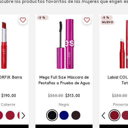
cubre los productos favoritos de las mujeres que eligen é
-
5 %
-
5 %
NUEVO
ORFIX Barra
Mega Full Size Máscara de
Labial CO
Pestañas a Prueba de Agua
Tat
$
190
.
00
$
330
.
00
$
313
.
00
$
230
.
00
 Caliente
Negro
Pimienta