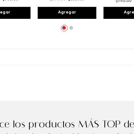
$
740
.
00
egar
Agregar
Agr
e los productos MÁS TOP de