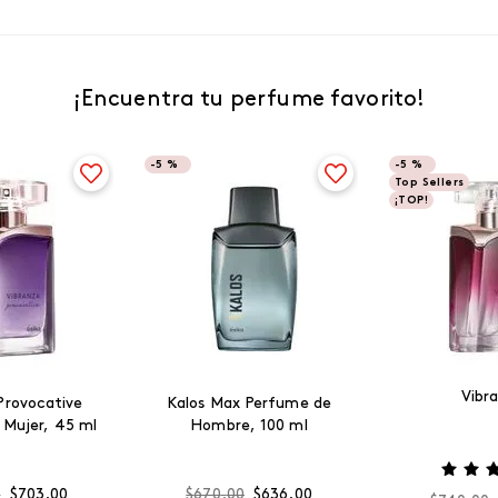
¡Encuentra tu perfume favorito!
-
5 %
-
5 %
Top Sellers
¡TOP!
Vibr
Provocative
Kalos Max Perfume de
 Mujer, 45 ml
Hombre, 100 ml
0
$
703
.
00
$
670
.
00
$
636
.
00