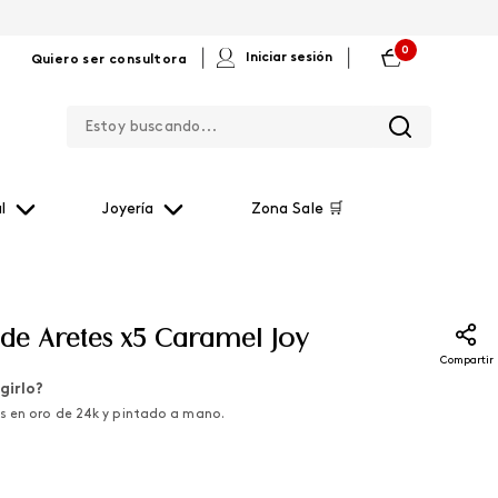
0
|
|
Iniciar sesión
Quiero ser consultora
Estoy buscando...
l
Joyería
Zona Sale 🛒
 de Aretes x5 Caramel Joy
Compartir
girlo?
 en oro de 24k y pintado a mano.