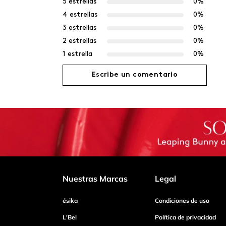
5 estrellas
0%
4 estrellas
0%
3 estrellas
0%
2 estrellas
0%
1 estrella
0%
Escribe un comentario
Agregar comentario
Título
Califica el producto de 1 a 5 estrellas
Nuestras Marcas
Legal
ésika
Condiciones de uso
Tu nombre
L'Bel
Política de privacidad