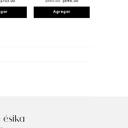
$
703
.
00
$
680
.
00
$
646
.
00
egar
Agregar
 ésika