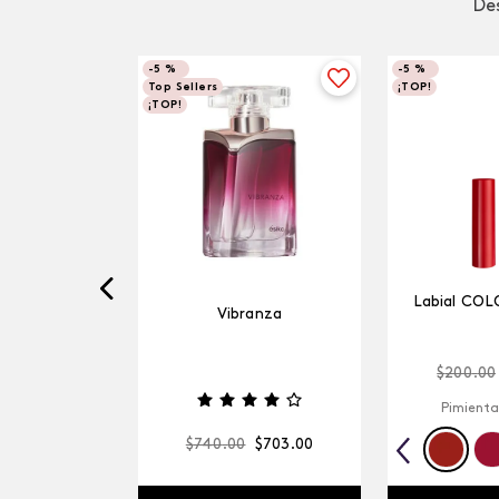
Des
-
5 %
-
5 %
Top Sellers
¡TOP!
¡TOP!
Labial COL
Vibranza
$
200
.
00
Pimienta
$
740
.
00
$
703
.
00