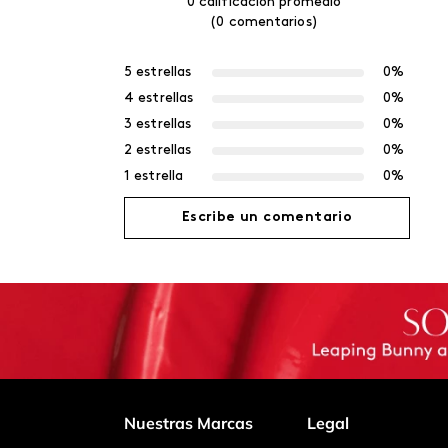
0 calificación promedio
(0 comentarios)
5 estrellas
0%
4 estrellas
0%
3 estrellas
0%
2 estrellas
0%
1 estrella
0%
Escribe un comentario
Agregar comentario
Título
Califica el producto de 1 a 5 estrellas
Nuestras Marcas
Legal