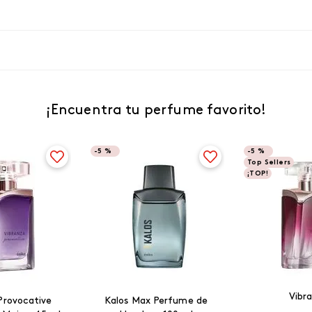
¡Encuentra tu perfume favorito!
-
5 %
-
5 %
Top Sellers
¡TOP!
Vibr
Provocative
Kalos Max Perfume de