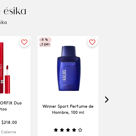
 ésika
sika
-
5 %
¡TOP!
LORFIX Duo
Winner Sport Perfume de
too
Hombre, 100 ml
$
218
.
00
 Caliente