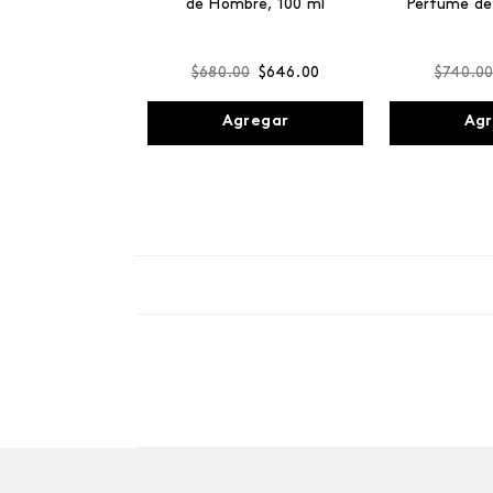
de Hombre, 100 ml
Perfume de
$
680
.
00
$
646
.
00
$
740
.
0
Agregar
Agr