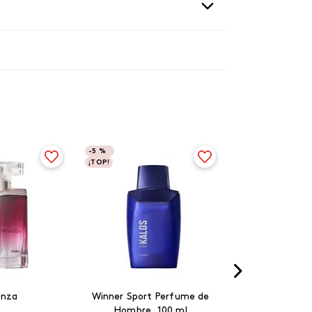
-
5 %
¡TOP!
anza
Winner Sport Perfume de
Hombre, 100 ml