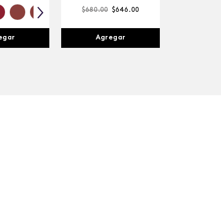
$
680
.
00
$
646
.
00
Agregar
egar