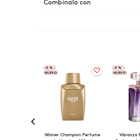
Combínalo con
-
5 %
-
5 %
NUEVO
NUEVO
Winner Champion Perfume
Vibranza 