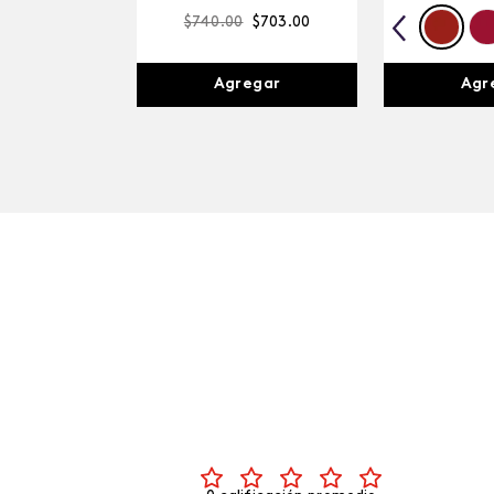
$
740
.
00
$
703
.
00
Agregar
Agr