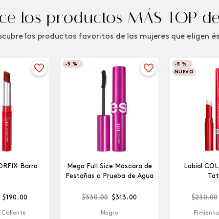
e los productos MÁS TOP de
cubre los productos favoritos de las mujeres que eligen é
-
5 %
-
5 %
NUEVO
ORFIX Barra
Mega Full Size Máscara de
Labial CO
Pestañas a Prueba de Agua
Tat
$
190
.
00
$
330
.
00
$
313
.
00
$
230
.
00
 Caliente
Negro
Pimienta