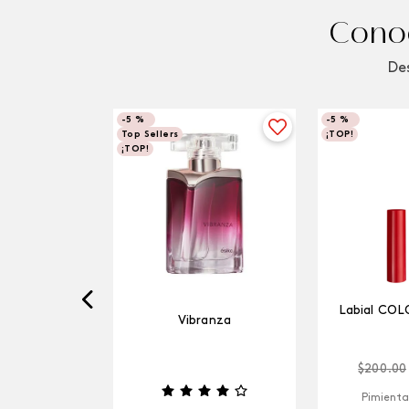
Conoc
Des
-
5 %
-
5 %
Top Sellers
¡TOP!
¡TOP!
Labial COL
Vibranza
$
200
.
00
Pimienta