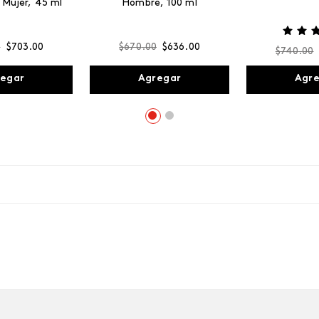
 Mujer, 45 ml
Hombre, 100 ml
0
$
703
.
00
$
670
.
00
$
636
.
00
$
740
.
00
egar
Agregar
Agr