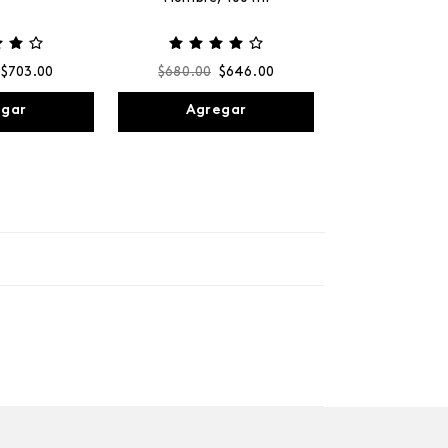
$
703
.
00
$
680
.
00
$
646
.
00
egar
Agregar