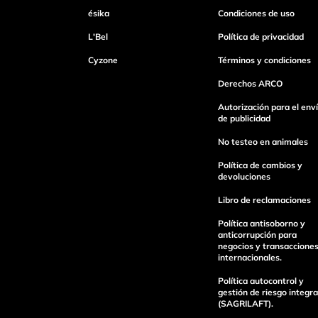
ésika
Condiciones de uso
Tu nombre
L'Bel
Política de privacidad
Cyzone
Términos y condiciones
Dirección de email
Derechos ARCO
Autorización para el env
de publicidad
Escribe un comentario
No testeo en animales
Política de cambios y
devoluciones
Libro de reclamaciones
Política antisoborno y
Enviar Comentario
anticorrupción para
negocios y transaccione
internacionales.
Política autocontrol y
gestión de riesgo integra
(SAGRILAFT).