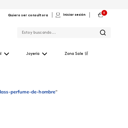
0
|
|
Iniciar sesión
Quiero ser consultora
Estoy buscando...
l
Joyería
Zona Sale 🛒
class-perfume-de-hombre
"