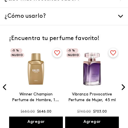
¿Cómo usarlo?
¡Encuentra tu perfume favorito!
-
5 %
-
5 %
NUEVO
NUEVO
Winner Champion
Vibranza Provocative
Perfume de Hombre, 100
Perfume de Mujer, 45 ml
ml
$
680
.
00
$
646
.
00
$
740
.
00
$
703
.
00
Agregar
Agregar