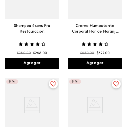
Shampoo ésens Pro
Crema Humectante
Restauración
Corporal Flor de Naranjo
& Maracuyá Natural Care
$
280
.
00
$
266
.
00
$
660
.
00
$
627
.
00
Agregar
Agregar
-
5 %
-
5 %