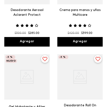
Desodorante Aerosol
Crema para manos y uñas
Aclarant Protect
Multicare
$
300
.
00
$
285
.
00
$
420
.
00
$
399
.
00
Agregar
Agregar
-
5 %
-
5 %
NUEVO
Desodorante Roll On
Gel Hidratante y After