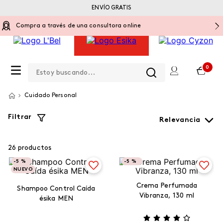
ENVÍO GRATIS
Compra a través de una consultora online
Estoy buscando...
0
Cuidado Personal
Filtrar
Relevancia
26
productos
-
5 %
-
5 %
NUEVO
Crema Perfumada
Shampoo Control Caída
Vibranza, 130 ml
ésika MEN