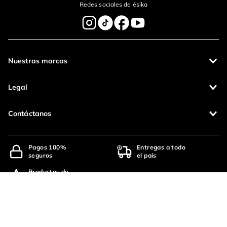
Redes sociales de ésika
Nuestras marcas
Legal
Contáctanos
Pagos 100%
Entregas a todo
seguros
el país
Productos de
calidad
ésika 2415112002D00092 - Salud es belleza
Operamos con