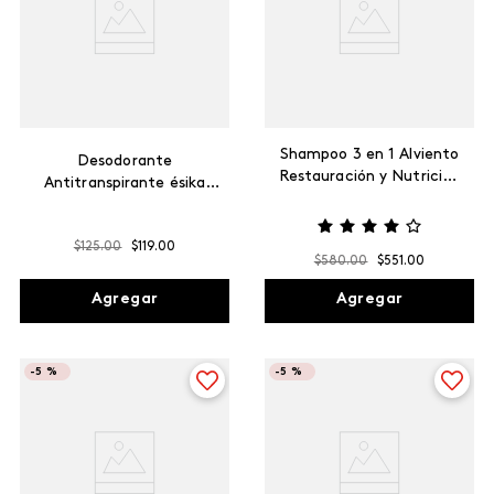
Shampoo 3 en 1 Alviento
Desodorante
Restauración y Nutrición
Antitranspirante ésika
Intensa
MEN
$
125
.
00
$
119
.
00
$
580
.
00
$
551
.
00
Agregar
Agregar
-
5 %
-
5 %