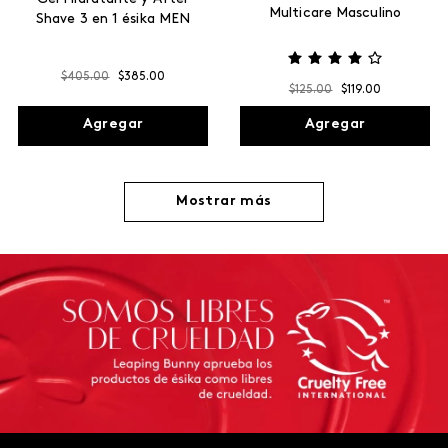
Multicare Masculino
Shave 3 en 1 ésika MEN
$
405
.
00
$
385
.
00
$
125
.
00
$
119
.
00
Agregar
Agregar
Mostrar más