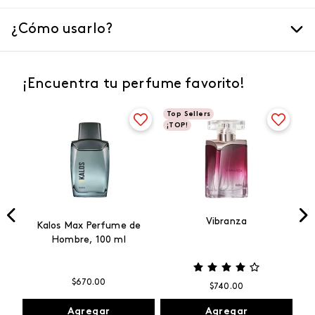
¿Cómo usarlo?
¡Encuentra tu perfume favorito!
Top Sellers
¡TOP!
Vibranza
e
Kalos Max Perfume de
ml
Hombre, 100 ml
$
670
.
00
$
740
.
00
Agregar
Agregar