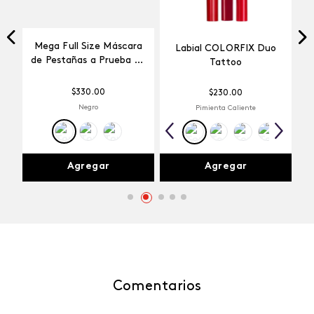
Mega Full Size Máscara
Labial COLORFIX Duo
a
de Pestañas a Prueba de
Tattoo
Agua
$
330
.
00
$
230
.
00
Negro
Pimienta Caliente
Agregar
Agregar
Comentarios