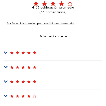
4.53 calificación promedio
(36 comentarios)
Por favor, inicia sesión para escribir un comentario.
Más reciente
Comprador verificado
Enviado
4 años atrás
por
Anonimo
buen producto
Comprador verificado
Enviado
4 años atrás
por
Yolanda Duran
Muy humectante
Comprador verificado
Enviado
4 años atrás
por
Andrés Ortegón
Huele muy bien
Comprador verificado
Enviado
4 años atrás