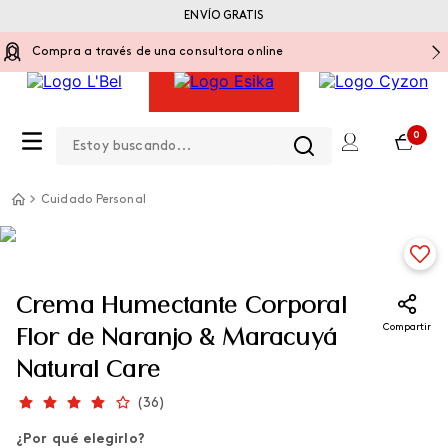
ENVÍO GRATIS
Compra a través de una consultora online
Estoy buscando...
0
Cuidado Personal
Crema Humectante Corporal
Compartir
Flor de Naranjo & Maracuyá
Natural Care
(
36
)
¿Por qué elegirlo?