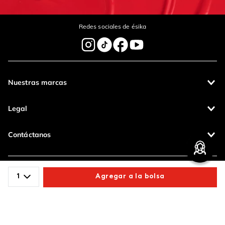
Redes sociales de ésika
Escribe un comentario
Nuestras marcas
Legal
Enviar Comentario
Contáctanos
Pagos 100%
Entregas a todo
seguros
el país
1
Agregar a la bolsa
Productos de
calidad
Comparte este producto
ésika 2415112002D00092 - Salud es belleza