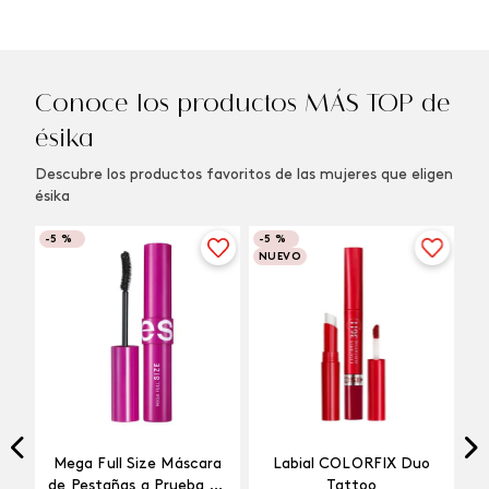
Conoce los productos MÁS TOP de
ésika
Descubre los productos favoritos de las mujeres que eligen
ésika
-
5 %
-
5 %
NUEVO
Mega Full Size Máscara
Labial COLORFIX Duo
a
de Pestañas a Prueba de
Tattoo