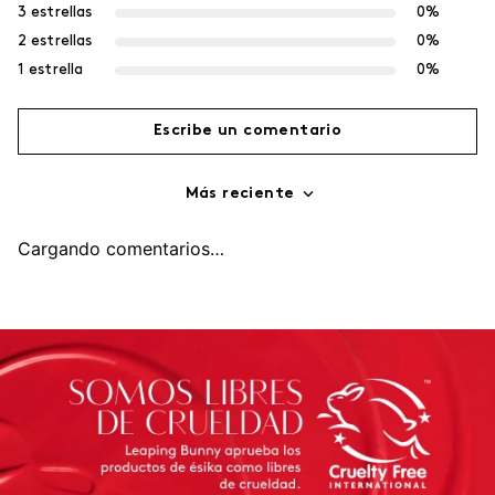
3 estrellas
0%
2 estrellas
0%
1 estrella
0%
Escribe un comentario
Más reciente
Agregar comentario
Cargando comentarios…
Título
Califica el producto de 1 a 5 estrellas
Tu nombre
Dirección de email