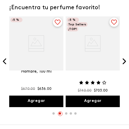
¡Encuentra tu perfume favorito!
-
5 %
-
5 %
Top Sellers
¡TOP!
Vibranza
e
Kalos Max Perfume de
ml
Hombre, 100 ml
$
670
.
00
$
636
.
00
$
740
.
00
$
703
.
00
Agregar
Agregar