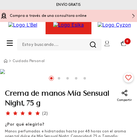
ENVÍO GRATIS
Compra a través de una consultora online
Estoy buscando...
0
Cuidado Personal
Crema de manos Mía Sensual
Compartir
Night, 75 g
(
2
)
¿Por qué elegirlo?
Manos perfumadas e hidratadas hasta por 48 horas con el aroma
oriental dulce de Mía Sensual Night. Capacidad: 75 g. Tamaño: