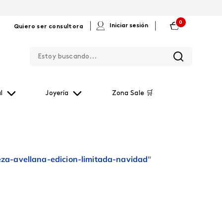
0
|
|
Iniciar sesión
Quiero ser consultora
Estoy buscando...
l
Joyería
Zona Sale 🛒
eza-avellana-edicion-limitada-navidad
"