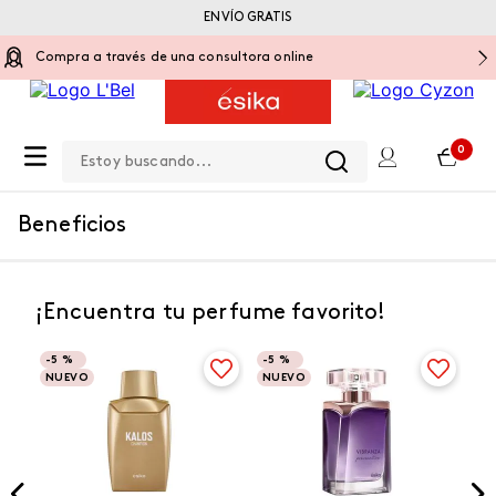
ENVÍO GRATIS
Compra a través de una consultora online
Estoy buscando...
0
Beneficios
¡Encuentra tu perfume favorito!
-
5 %
-
5 %
NUEVO
NUEVO