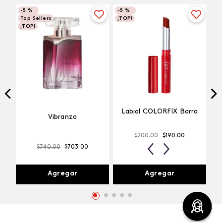
-
5 %
-
5 %
Top Sellers
¡TOP!
Labial COLORFIX Barra
¡TOP!
Vibranza
$
200
.
00
$
190
.
00
Pimienta Caliente
$
740
.
00
$
703
.
00
Agregar
Agregar