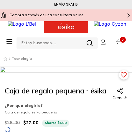
ENVÍO GRATIS
Compra a través de una consultora online
Estoy buscando...
0
Tecnología
Caja de regalo pequeña - ésika
Compartir
¿Por qué elegirlo?
Caja de regalo ésika pequeña
$
28
.
00
$
27
.
00
Ahorra
$
1
.
00