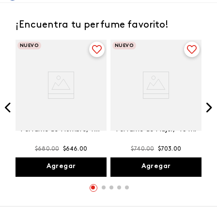
¡Encuentra tu perfume favorito!
NUEVO
NUEVO
Winner Champion
Vibranza Provocative
Perfume de Hombre, 100
Perfume de Mujer, 45 ml
ml
$
680
.
00
$
646
.
00
$
740
.
00
$
703
.
00
Agregar
Agregar