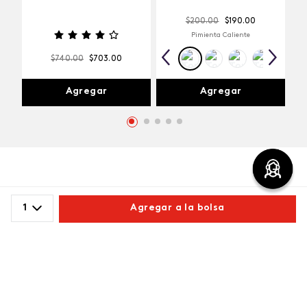
$
200
.
00
$
190
.
00
Pimienta Caliente
$
740
.
00
$
703
.
00
Agregar
Agregar
Comentarios
1
Agregar a la bolsa
cargando el resumen…
Comparte este producto
5 estrellas
0%
4 estrellas
0%
Copiar link
Whatsapp
Facebook
Más
3 estrellas
0%